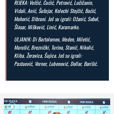
RIJEKA: Velčić, Ćućić, Petrović, Lučičanin,
Vidali, Anić, Šušnjar, Kelechi Stojčić, Baćić,
Mohorić, Dibrani. Još su igrali: Ožanić, Sobol,
Šlosar, Mišković, Linić, Karamarko.
ULJANIK: Di Bartolomeo, Meden, Miletić,
Marušić, Breznički, Turina, Stanić, Nikolić,
Kliba, Žeravica, Šujica. Još su igrali:
Pastuović, Verner, Lubenović, Dollar, Barišić.