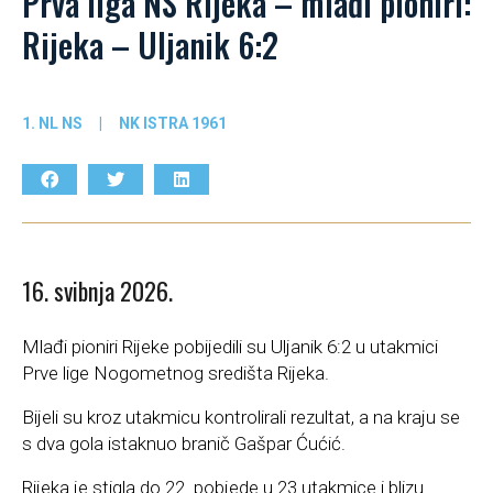
Prva liga NS Rijeka – mlađi pioniri:
Rijeka – Uljanik 6:2
1. NL NS
|
NK ISTRA 1961
16. svibnja 2026.
Mlađi pioniri Rijeke pobijedili su Uljanik 6:2 u utakmici
Prve lige Nogometnog središta Rijeka.
Bijeli su kroz utakmicu kontrolirali rezultat, a na kraju se
s dva gola istaknuo branič Gašpar Ćućić.
Rijeka je stigla do 22. pobjede u 23 utakmice i blizu