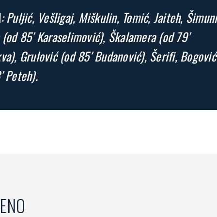
: Puljić, Vešligaj, Miškulin, Tomić, Jaiteh, Šimuni
 (od 85′ Karaselimović), Škalamera (od 79′
va), Grulović (od 85′ Budanović), Šerifi, Bogović
′ Peteh).
ENO