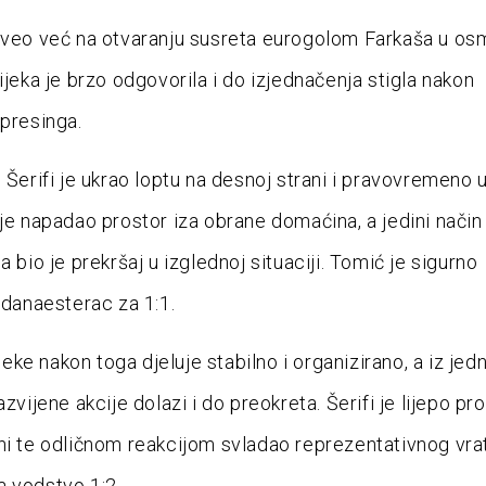
oveo već na otvaranju susreta eurogolom Farkaša u os
ijeka je brzo odgovorila i do izjednačenja stigla nakon
 presinga.
i Šerifi je ukrao loptu na desnoj strani i pravovremeno 
 je napadao prostor iza obrane domaćina, a jedini način
a bio je prekršaj u izglednoj situaciji. Tomić je sigurno
jedanaesterac za 1:1.
ke nakon toga djeluje stabilno i organizirano, a iz jed
azvijene akcije dolazi i do preokreta. Šerifi je lijepo p
ni te odličnom reakcijom svladao reprezentativnog vra
 vodstvo 1:2.