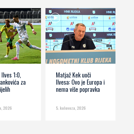
 Ilves 1:0,
Matjaž Kek uoči
I
ankovića za
Ilvesa: Ovo je Europa i
s
ijelih
nema više popravka
č
m
a, 2026
5. kolovoza, 2026
5.