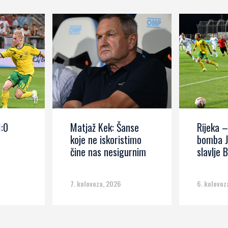
1:0
Matjaž Kek: Šanse
Rijeka –
koje ne iskoristimo
bomba J
čine nas nesigurnim
slavlje B
7. kolovoza, 2026
6. kolovoz