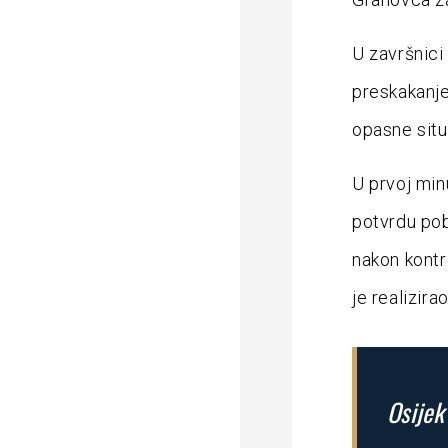
U završnici
preskakanjem
opasne situ
U prvoj min
potvrdu pob
nakon kontr
je realizir
Osijek