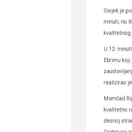
Osijek je p
minuti, no R
kvalitetnog
U 12. minut
Ebrimu koji
zaustavljanj
realizirao 
Momčad Rije
kvalitetno r
desnoj stra
Grahovca za