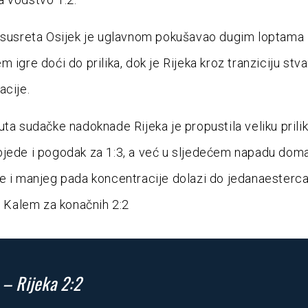
 susreta Osijek je uglavnom pokušavao dugim loptama 
 igre doći do prilika, dok je Rijeka kroz tranziciju stva
acije.
uta sudačke nadoknade Rijeka je propustila veliku prili
jede i pogodak za 1:3, a već u sljedećem napadu dom
e i manjeg pada koncentracije dolazi do jedanaesterca
ao Kalem za konačnih 2:2
 – Rijeka 2:2