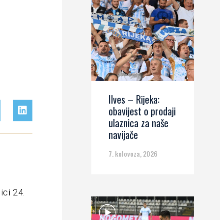
Ilves – Rijeka:
obavijest o prodaji
ulaznica za naše
navijače
7. kolovoza, 2026
ici 24.