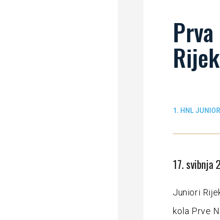
Prva 
Rijek
1. HNL JUNIOR
17. svibnja 
Juniori Rije
kola Prve N