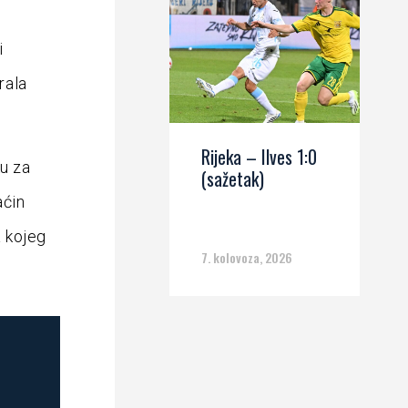
i
rala
Rijeka – Ilves 1:0
ku za
(sažetak)
aćin
 kojeg
7. kolovoza, 2026