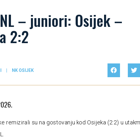
NL – juniori: Osijek –
a 2:2
I
|
NK OSIJEK
2026.
ke remizirali su na gostovanju kod Osijeka (2:2) u utakm
L.