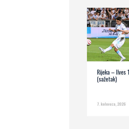
Rijeka – Ilves 
(sažetak)
7. kolovoza, 2026