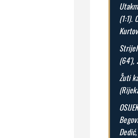
Utakmi
(1:1).
Kurtov
Strijel
(64′),
Žuti k
(Rijeka
OSIJEK
Begovi
Dedić,