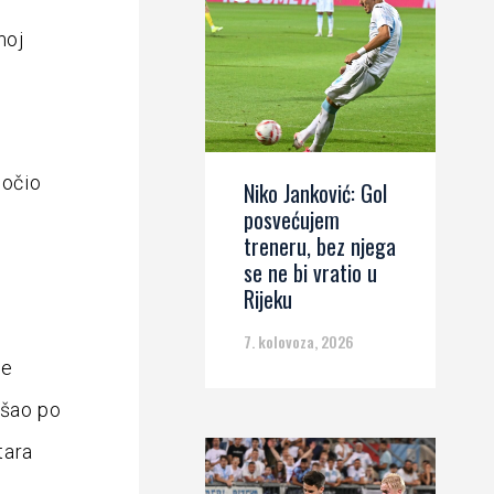
moj
uočio
Niko Janković: Gol
posvećujem
treneru, bez njega
se ne bi vratio u
Rijeku
7. kolovoza, 2026
ne
rošao po
tara