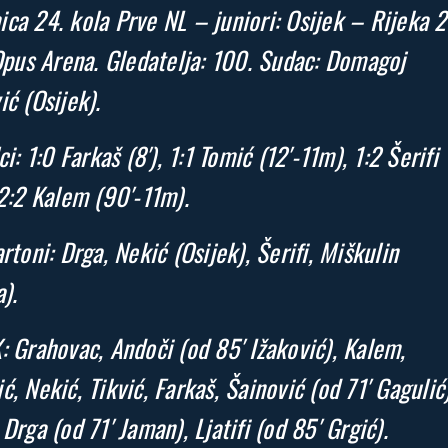
ca 24. kola Prve NL – juniori: Osijek – Rijeka 2
 Opus Arena. Gledatelja: 100. Sudac: Domagoj
ić (Osijek).
ci: 1:0 Farkaš (8′), 1:1 Tomić (12′-11m), 1:2 Šerifi
 2:2 Kalem (90′-11m).
artoni: Drga, Nekić (Osijek), Šerifi, Miškulin
).
: Grahovac, Andoči (od 85′ Ižaković), Kalem,
ć, Nekić, Tikvić, Farkaš, Šainović (od 71′ Gagulić)
 Drga (od 71′ Jaman), Ljatifi (od 85′ Grgić).