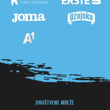
Pogledaj sve partnere
DRUŠTVENE MREŽE