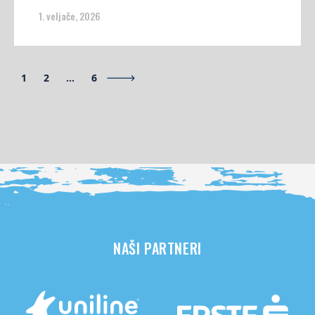
1. veljače, 2026
1
2
…
6
NAŠI PARTNERI