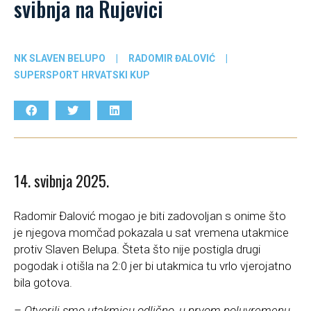
svibnja na Rujevici
NK SLAVEN BELUPO
|
RADOMIR ĐALOVIĆ
|
SUPERSPORT HRVATSKI KUP
14. svibnja 2025.
Radomir Đalović mogao je biti zadovoljan s onime što
je njegova momčad pokazala u sat vremena utakmice
protiv Slaven Belupa. Šteta što nije postigla drugi
pogodak i otišla na 2:0 jer bi utakmica tu vrlo vjerojatno
bila gotova.
– Otvorili smo utakmicu odlično, u prvom poluvremenu