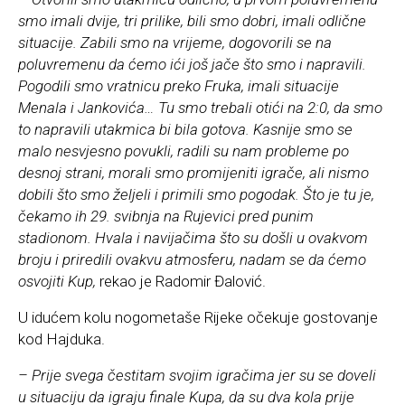
smo imali dvije, tri prilike, bili smo dobri, imali odlične
situacije. Zabili smo na vrijeme, dogovorili se na
poluvremenu da ćemo ići još jače što smo i napravili.
Pogodili smo vratnicu preko Fruka, imali situacije
Menala i Jankovića… Tu smo trebali otići na 2:0, da smo
to napravili utakmica bi bila gotova. Kasnije smo se
malo nesvjesno povukli, radili su nam probleme po
desnoj strani, morali smo promijeniti igrače, ali nismo
dobili što smo željeli i primili smo pogodak. Što je tu je,
čekamo ih 29. svibnja na Rujevici pred punim
stadionom. Hvala i navijačima što su došli u ovakvom
broju i priredili ovakvu atmosferu, nadam se da ćemo
osvojiti Kup,
rekao je Radomir Đalović.
U idućem kolu nogometaše Rijeke očekuje gostovanje
kod Hajduka.
– Prije svega čestitam svojim igračima jer su se doveli
u situaciju da igraju finale Kupa, da su dva kola prije