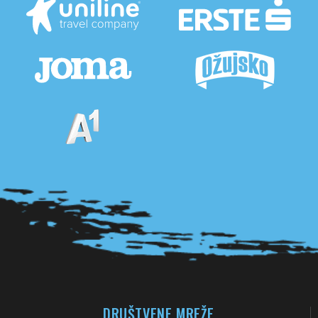
Pogledaj sve partnere
DRUŠTVENE MREŽE