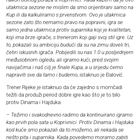
utakmica sezone ne mislim da smo orijentirani samo na
Kup ili da kalkuliramo s prvenstvom. Ovo je utakmica
sezone zato što nemamo pravo na popravni, igra se
samo jedna utakmica protiv suparnika koji je kvalitetan,
koji ima brze igrače, s trenerom koji gaji svoj stil igre. Uz
to, pokazali su ambiciju budući da su na zimu doveli tri,
četiri iskusnih igrača. Pobijedili su nas 1:0 u posljednjem
međusobnom ogledu, ali igramo kući, pred svojim
navijačima i naš cilj je finale Kupa, a u srijedu ćemo
napraviti sve da tamo i budemo
, istaknuo je Đalović.
Trener Rijeke je istaknuo da će zajedno s momčadi
težiti da produži period dobre igre kao što je to bilo
protiv Dinama i Hajduka.
– Težimo i svakodnevno radimo da kontinuirano igramo
kao prvih pola sata u Koprivnici. Protiv Dinama i Hajduka
kod kuće smo pokazali da to možemo, ali nekada se
nešto pita i suparnika. Kada povedemo moramo zabiti