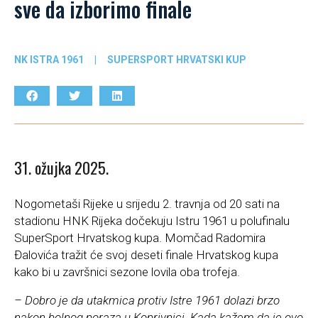
sve da izborimo finale
NK ISTRA 1961
|
SUPERSPORT HRVATSKI KUP
31. ožujka 2025.
Nogometaši Rijeke u srijedu 2. travnja od 20 sati na
stadionu HNK Rijeka dočekuju Istru 1961 u polufinalu
SuperSport Hrvatskog kupa. Momčad Radomira
Đalovića tražit će svoj deseti finale Hrvatskog kupa
kako bi u završnici sezone lovila oba trofeja.
– Dobro je da utakmica protiv Istre 1961 dolazi brzo
nakon bolnog poraza u Koprivnici. Kada kažem da je ovo