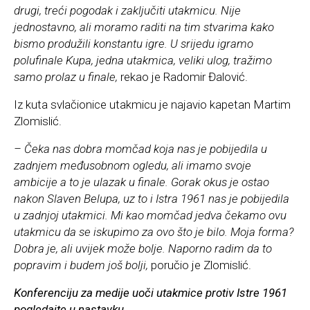
drugi, treći pogodak i zaključiti utakmicu. Nije
jednostavno, ali moramo raditi na tim stvarima kako
bismo produžili konstantu igre. U srijedu igramo
polufinale Kupa, jedna utakmica, veliki ulog, tražimo
samo prolaz u finale,
rekao je Radomir Đalović.
Iz kuta svlačionice utakmicu je najavio kapetan Martim
Zlomislić.
– Čeka nas dobra momčad koja nas je pobijedila u
zadnjem međusobnom ogledu, ali imamo svoje
ambicije a to je ulazak u finale. Gorak okus je ostao
nakon Slaven Belupa, uz to i Istra 1961 nas je pobijedila
u zadnjoj utakmici. Mi kao momčad jedva čekamo ovu
utakmicu da se iskupimo za ovo što je bilo. Moja forma?
Dobra je, ali uvijek može bolje. Naporno radim da to
popravim i budem još bolji,
poručio je Zlomislić.
Konferenciju za medije uoči utakmice protiv Istre 1961
pogledajte u nastavku.