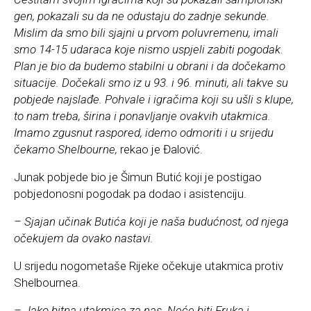
gen, pokazali su da ne odustaju do zadnje sekunde.
Mislim da smo bili sjajni u prvom poluvremenu, imali
smo 14-15 udaraca koje nismo uspjeli zabiti pogodak.
Plan je bio da budemo stabilni u obrani i da dočekamo
situacije. Dočekali smo iz u 93. i 96. minuti, ali takve su
pobjede najslađe. Pohvale i igračima koji su ušli s klupe,
to nam treba, širina i ponavljanje ovakvih utakmica.
Imamo zgusnut raspored, idemo odmoriti i u srijedu
čekamo Shelbourne,
rekao je Đalović.
Junak pobjede bio je Šimun Butić koji je postigao
pobjedonosni pogodak pa dodao i asistenciju.
– Sjajan učinak Butića koji je naša budućnost, od njega
očekujem da ovako nastavi.
U srijedu nogometaše Rijeke očekuje utakmica protiv
Shelbournea.
– Jako bitna utakmica za nas. Neće biti Fruka i