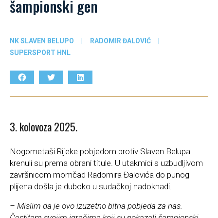
šampionski gen
NK SLAVEN BELUPO
|
RADOMIR ĐALOVIĆ
|
SUPERSPORT HNL
3. kolovoza 2025.
Nogometaši Rijeke pobjedom protiv Slaven Belupa
krenuli su prema obrani titule. U utakmici s uzbudljivom
završnicom momčad Radomira Đalovića do punog
plijena došla je duboko u sudačkoj nadoknadi.
– Mislim da je ovo izuzetno bitna pobjeda za nas.
Čestitam svojim igračima koji su pokazali šampionski