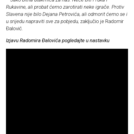
Rukavine, ali probat ćemo zarotirati neke igrače. Protiv
Slavena nije bilo Dejana Petrovića, ali odmorit ćemo se i
u srijedu napraviti sve za pobjedu,
zaključio je Radomir
Đalović.
Izjavu Radomira Đalovića pogledajte u nastavku