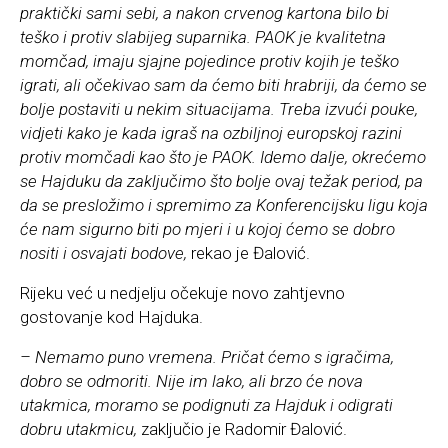
praktički sami sebi, a nakon crvenog kartona bilo bi
teško i protiv slabijeg suparnika. PAOK je kvalitetna
momčad, imaju sjajne pojedince protiv kojih je teško
igrati, ali očekivao sam da ćemo biti hrabriji, da ćemo se
bolje postaviti u nekim situacijama. Treba izvući pouke,
vidjeti kako je kada igraš na ozbiljnoj europskoj razini
protiv momčadi kao što je PAOK. Idemo dalje, okrećemo
se Hajduku da zaključimo što bolje ovaj težak period, pa
da se presložimo i spremimo za Konferencijsku ligu koja
će nam sigurno biti po mjeri i u kojoj ćemo se dobro
nositi i osvajati bodove,
rekao je Đalović.
Rijeku već u nedjelju očekuje novo zahtjevno
gostovanje kod Hajduka.
– Nemamo puno vremena. Pričat ćemo s igračima,
dobro se odmoriti. Nije im lako, ali brzo će nova
utakmica, moramo se podignuti za Hajduk i odigrati
dobru utakmicu,
zaključio je Radomir Đalović.