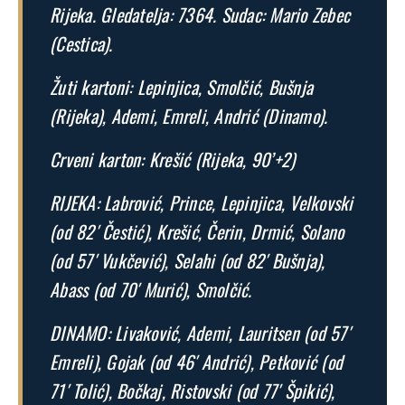
Rijeka. Gledatelja: 7364. Sudac: Mario Zebec
(Cestica).
Žuti kartoni: Lepinjica, Smolčić, Bušnja
(Rijeka), Ademi, Emreli, Andrić (Dinamo).
Crveni karton: Krešić (Rijeka, 90’+2)
RIJEKA: Labrović, Prince, Lepinjica, Velkovski
(od 82′ Čestić), Krešić, Čerin, Drmić, Solano
(od 57′ Vukčević), Selahi (od 82′ Bušnja),
Abass (od 70′ Murić), Smolčić.
DINAMO: Livaković, Ademi, Lauritsen (od 57′
Emreli), Gojak (od 46′ Andrić), Petković (od
71′ Tolić), Bočkaj, Ristovski (od 77′ Špikić),