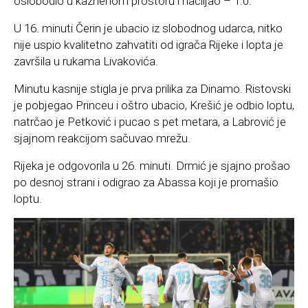
oslobodio u kaznenom prostoru i naciljao – 1:0.
U 16. minuti Čerin je ubacio iz slobodnog udarca, nitko
nije uspio kvalitetno zahvatiti od igrača Rijeke i lopta je
završila u rukama Livakovića.
Minutu kasnije stigla je prva prilika za Dinamo. Ristovski
je pobjegao Princeu i oštro ubacio, Krešić je odbio loptu,
natrčao je Petković i pucao s pet metara, a Labrović je
sjajnom reakcijom sačuvao mrežu.
Rijeka je odgovorila u 26. minuti. Drmić je sjajno prošao
po desnoj strani i odigrao za Abassa koji je promašio
loptu.