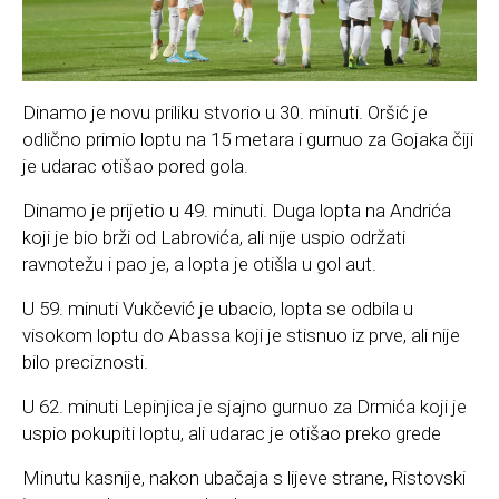
Dinamo je novu priliku stvorio u 30. minuti. Oršić je
odlično primio loptu na 15 metara i gurnuo za Gojaka čiji
je udarac otišao pored gola.
Dinamo je prijetio u 49. minuti. Duga lopta na Andrića
koji je bio brži od Labrovića, ali nije uspio održati
ravnotežu i pao je, a lopta je otišla u gol aut.
U 59. minuti Vukčević je ubacio, lopta se odbila u
visokom loptu do Abassa koji je stisnuo iz prve, ali nije
bilo preciznosti.
U 62. minuti Lepinjica je sjajno gurnuo za Drmića koji je
uspio pokupiti loptu, ali udarac je otišao preko grede
Minutu kasnije, nakon ubačaja s lijeve strane, Ristovski