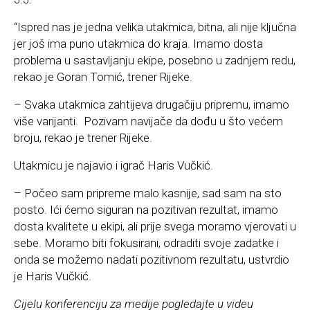
“Ispred nas je jedna velika utakmica, bitna, ali nije ključna
jer još ima puno utakmica do kraja. Imamo dosta
problema u sastavljanju ekipe, posebno u zadnjem redu,
rekao je Goran Tomić, trener Rijeke.
– Svaka utakmica zahtijeva drugačiju pripremu, imamo
više varijanti. Pozivam navijače da dođu u što većem
broju, rekao je trener Rijeke.
Utakmicu je najavio i igrač Haris Vučkić.
– Počeo sam pripreme malo kasnije, sad sam na sto
posto. Ići ćemo siguran na pozitivan rezultat, imamo
dosta kvalitete u ekipi, ali prije svega moramo vjerovati u
sebe. Moramo biti fokusirani, odraditi svoje zadatke i
onda se možemo nadati pozitivnom rezultatu, ustvrdio
je Haris Vučkić.
Cijelu konferenciju za medije pogledajte u videu