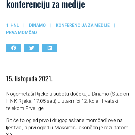
konferenciju za medije
1. HNL
|
DINAMO
|
KONFERENCIJA ZA MEDIJE
|
PRVA MOMČAD
15. listopada 2021.
Nogometaši Rijeke u subotu dočekuju Dinamo (Stadion
HNK Rijeka, 17.05 sati) u utakmici 12. kola Hrvatski
telekom Prve lige.
Bit će to ogled prvo i drugoplasirane momčadi ove na
ljestvici, a prvi ogled u Maksimiru okončan je rezultatom
3:3.