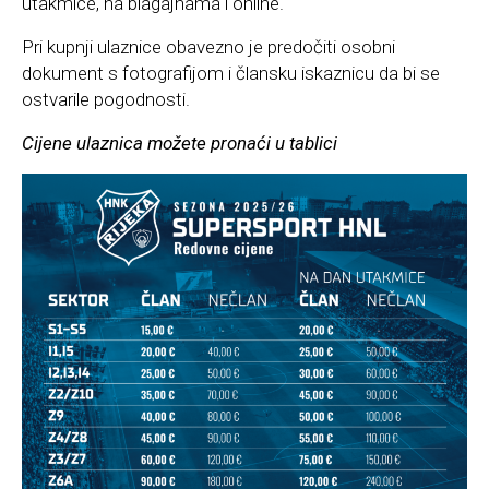
utakmice, na blagajnama i online.
Pri kupnji ulaznice obavezno je predočiti osobni
dokument s fotografijom i člansku iskaznicu da bi se
ostvarile pogodnosti.
Cijene ulaznica možete pronaći u tablici