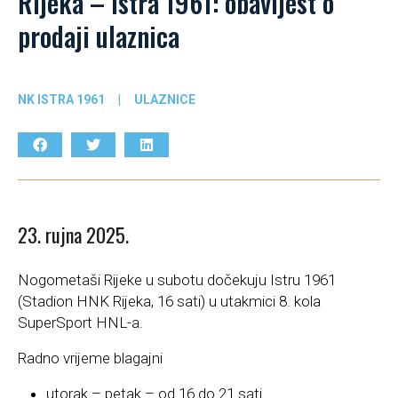
Rijeka – Istra 1961: obavijest o
prodaji ulaznica
NK ISTRA 1961
|
ULAZNICE
23. rujna 2025.
Nogometaši Rijeke u subotu dočekuju Istru 1961
(Stadion HNK Rijeka, 16 sati) u utakmici 8. kola
SuperSport HNL-a.
Radno vrijeme blagajni
utorak – petak – od 16 do 21 sati