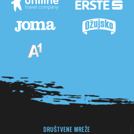
Pogledaj sve partnere
DRUŠTVENE MREŽE