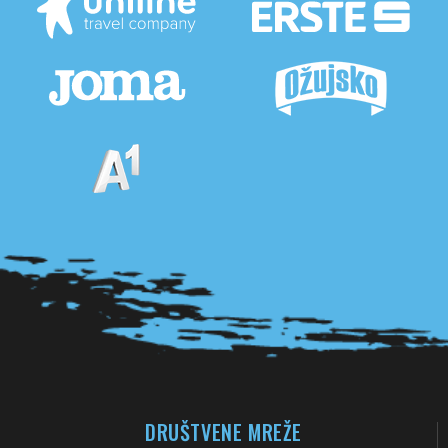
Pogledaj sve partnere
DRUŠTVENE MREŽE