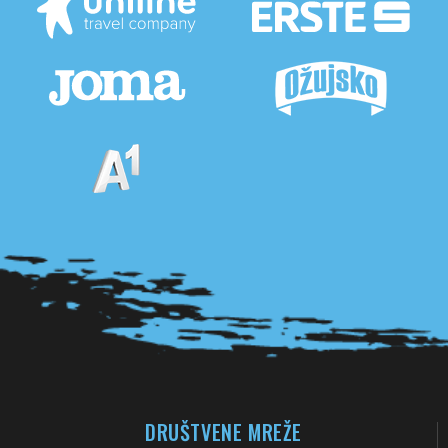
Pogledaj sve partnere
DRUŠTVENE MREŽE