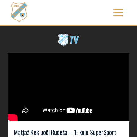
Matjaž Kek uoči Rudeša – 1. kolo SuperSport