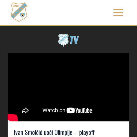
Ivan Smolčić uoči Olimpije – playoff