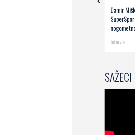
.
Goran Gajzler, trener juniora
Damir Mišk
Rijeke
SuperSpor
nogometno
Intervju
Intervju
SAŽECI