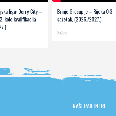
jska liga: Derry City –
Brinje Grosuplje – Rijeka 0:3,
2. kolo kvalifikacija
sažetak, (2026./2027.)
7.)
Sažeci
NAŠI PARTNERI