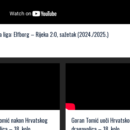
 liga: Elfborg – Rijeka 2:0, sažetak (2024./2025.)
omić nakon Hrvatskog
Goran Tomić uoči Hrvatsk
jca – 18. kolo
dragovoljca – 18. kolo