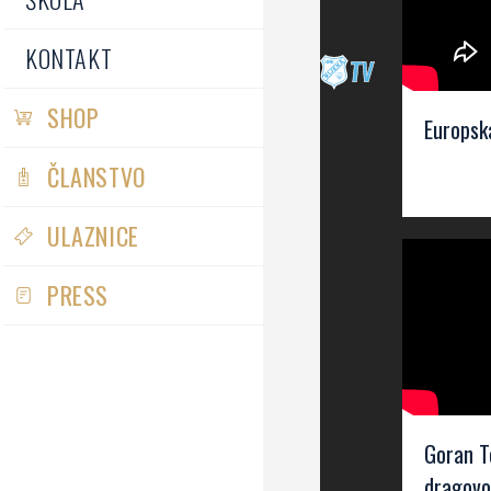
KONTAKT
SHOP
Europska
ČLANSTVO
ULAZNICE
PRESS
Goran T
dragovol