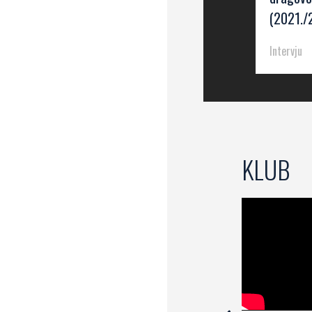
(2021./
Intervju
KLUB