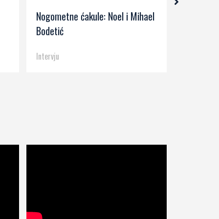
Nogometne ćakule: Noel i Mihael
Serse Cos
Bodetić
kolo (202
Intervju
Intervju