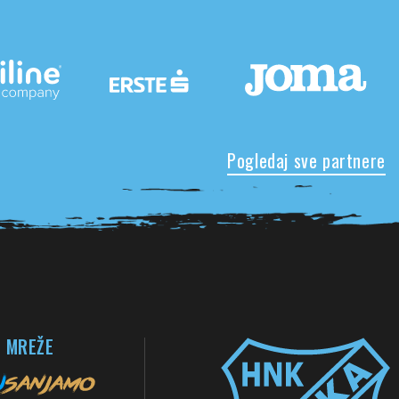
Pogledaj sve partnere
 MREŽE