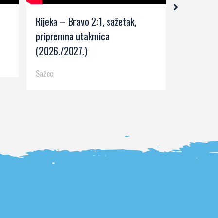
Rijeka – Bravo 2:1, sažetak,
Rijeka – 
pripremna utakmica
kolo (202
(2026./2027.)
Sažeci
Sažeci