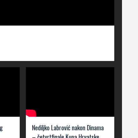
og
Nediljko Labrović nakon Dinama
– četvrtfinale Kupa Hrvatske