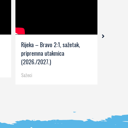
Rijeka – Bravo 2:1, sažetak,
Rijeka – 
pripremna utakmica
kolo (202
(2026./2027.)
Sažeci
Sažeci