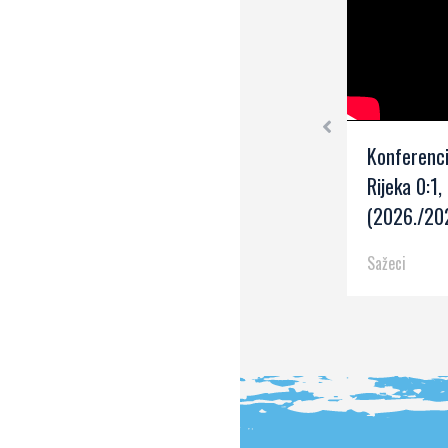
Konferenci
Rijeka 0:1, 
(2026./202
Sažeci