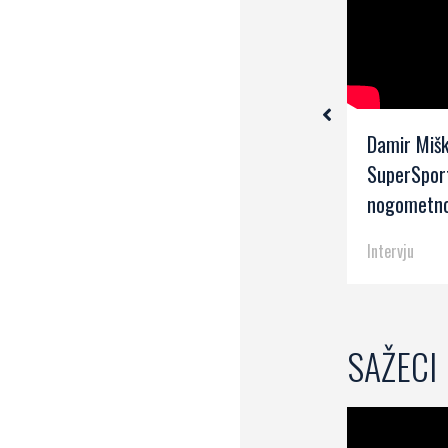
.
Goran Gajzler, trener juniora
Damir Mišk
Rijeke
SuperSpor
nogometno
Intervju
Intervju
SAŽECI