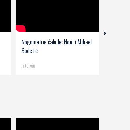
Nogometne ćakule: Noel i Mihael
Serse Cos
Bodetić
kolo (202
Intervju
Intervju