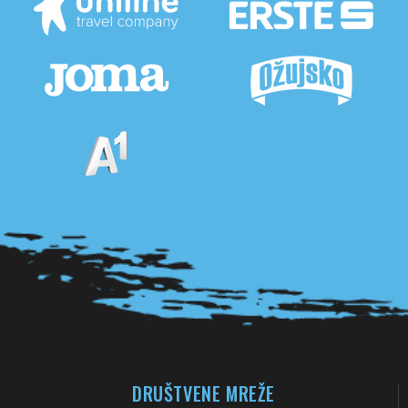
Pogledaj sve partnere
DRUŠTVENE MREŽE