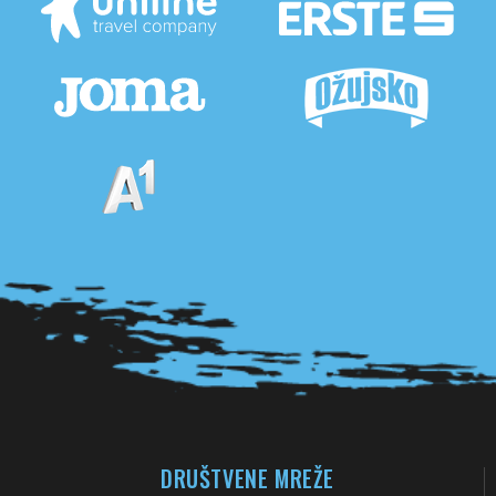
Pogledaj sve partnere
DRUŠTVENE MREŽE