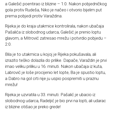
a Galešić poentirao iz blizine – 1:0. Nakon pobjedničkog
gola protiv Rudeša, Niko je načeo i otvorio bijelim put
prema pobjedi protiv Varaždina.
Rijeka je do kraja utakmice kontrolirala, nakon ubačaja
Pašalića iz slobodnog udarca, Galešić je prenio loptu
glavom, a Mitrović zatresao mrežu i potvrdio pobjedu –
2:0.
Bila je to utakmica u kojoj je Rijeka pokušavala, ali
izrazito teško dolazila do prilike. Dapače, Varaždin je prvi
imao veliku priliku u 16. minuti. Nakon ubačaja iz kuta,
Labrović je loše procijenio let lopte, Ba je spustio loptu,
a Dabro na gol crti nije ju uspio pospremiti u praznu
mrežu!
Rijeka je uzvratila u 33. minuti. Pašalić je ubacio iz
slobodnog udarca, Radeljić je bio prvi na lopti, ali udarac
iz blizine otišao je preko grede!