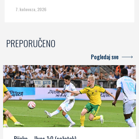
7. kolovoza, 2026
PREPORUČENO
Pogledaj sve
Rijeka – Ilves 1:0 (sažetak)