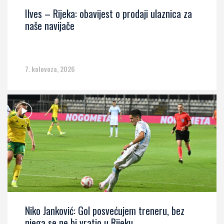
Ilves – Rijeka: obavijest o prodaji ulaznica za
naše navijače
7. kolovoza, 2026
Niko Janković: Gol posvećujem treneru, bez
njega se ne bi vratio u Rijeku