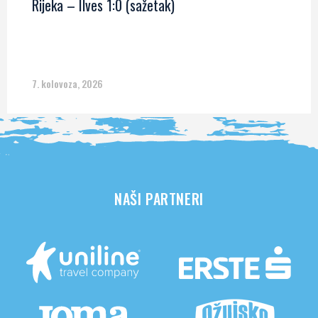
Rijeka – Ilves 1:0 (sažetak)
7. kolovoza, 2026
NAŠI PARTNERI