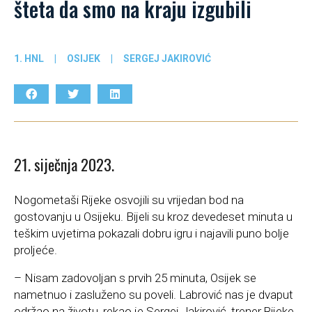
šteta da smo na kraju izgubili
1. HNL
|
OSIJEK
|
SERGEJ JAKIROVIĆ
21. siječnja 2023.
Nogometaši Rijeke osvojili su vrijedan bod na
gostovanju u Osijeku. Bijeli su kroz devedeset minuta u
teškim uvjetima pokazali dobru igru i najavili puno bolje
proljeće.
– Nisam zadovoljan s prvih 25 minuta, Osijek se
nametnuo i zasluženo su poveli. Labrović nas je dvaput
održao na životu, rekao je Sergej Jakirović, trener Rijeke,