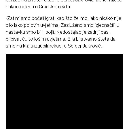
nakon ogleda u Gradskom vrtu.
-Zatim smo počeli igrati kao što želimo, iako nikako nije
bilo lako po ovih uvjetima. Zasluženo smo izjednačili, u
nastavku smo bili i bolji. Nedostajao je zadnji pas,
pripisat ću to lošim uvjetima. Bila bi stvarno šteta da
smo na kraju izgubili, rekao je Sergej Jakirović.