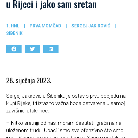
u Rijeci i jako sam sretan
1. HNL
|
PRVA MOMČAD
|
SERGEJ JAKIROVIĆ
|
ŠIBENIK
28. siječnja 2023.
Sergej Jakirović u Šibeniku je ostavio prvu pobjedu na
klupi Rijeke, tri izrazito važna boda ostvarena u samoj
završnici utakmice.
– Nitko sretniji od nas, moram čestitati igračima na
uloženom trudu. Ubacili smo sve ofenzivno što smo
imali, Šibenik se organizirano branio. Svojim proteklim