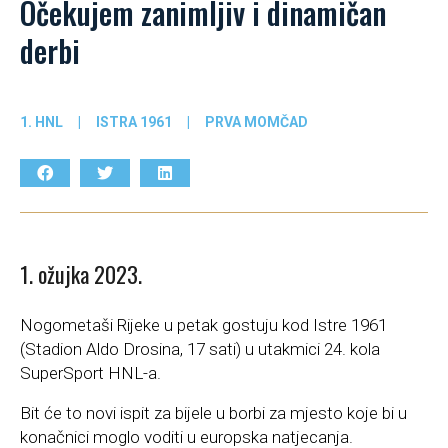
Očekujem zanimljiv i dinamičan
derbi
1. HNL
|
ISTRA 1961
|
PRVA MOMČAD
1. ožujka 2023.
Nogometaši Rijeke u petak gostuju kod Istre 1961
(Stadion Aldo Drosina, 17 sati) u utakmici 24. kola
SuperSport HNL-a.
Bit će to novi ispit za bijele u borbi za mjesto koje bi u
konačnici moglo voditi u europska natjecanja.