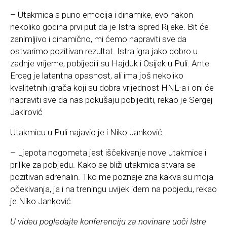
– Utakmica s puno emocija i dinamike, evo nakon
nekoliko godina prvi put da je Istra ispred Rijeke. Bit će
zanimljivo i dinamično, mi ćemo napraviti sve da
ostvarimo pozitivan rezultat. Istra igra jako dobro u
zadnje vrijeme, pobijedili su Hajduk i Osijek u Puli. Ante
Erceg je latentna opasnost, ali ima još nekoliko
kvalitetnih igrača koji su dobra vrijednost HNL-a i oni će
napraviti sve da nas pokušaju pobijediti, rekao je Sergej
Jakirović
Utakmicu u Puli najavio je i Niko Janković.
– Ljepota nogometa jest iščekivanje nove utakmice i
prilike za pobjedu. Kako se bliži utakmica stvara se
pozitivan adrenalin. Tko me poznaje zna kakva su moja
očekivanja, ja i na treningu uvijek idem na pobjedu, rekao
je Niko Janković.
U videu pogledajte konferenciju za novinare uoči Istre