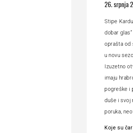
26. srpnja 
Stipe Kardu
dobar glas” 
oprašta od 
u novu sezo
Izuzetno ot
imaju hrabro
pogreške i 
duše i svoj
poruka, neo
Koje su čar