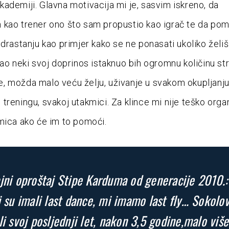
ademiji. Glavna motivacija mi je, sasvim iskreno, da
 kao trener ono što sam propustio kao igrač te da p
odrastanju kao primjer kako se ne ponasati ukoliko želiš
Kao neki svoj doprinos istaknuo bih ogromnu količinu str
 možda malo veću želju, uživanje u svakom okupljanju
treningu, svakoj utakmici. Za klince mi nije teško organ
mica ako će im to pomoći.
jni oproštaj Stipe Karduma od generacije 2010.:
i su imali last dance, mi imamo last fly… Sokolov
li svoj posljednji let, nakon 3,5 godine,malo viš