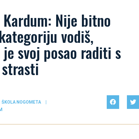
 Kardum: Nije bitno
kategoriju vodiš,
 je svoj posao raditi s
strasti
ŠKOLA NOGOMETA
|
M