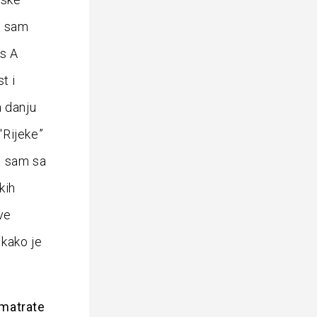
da sam
 s A
t i
a danju
“Rijeke”
a sam sa
kih
ve
akako je
smatrate