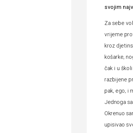
svojim naj
Za sebe vol
vrijeme pro
kroz djetin
košarke, no
čak i u ško
razbijene p
pak, ego, i
Jednoga sam
Okrenuo sam
upisivao sv