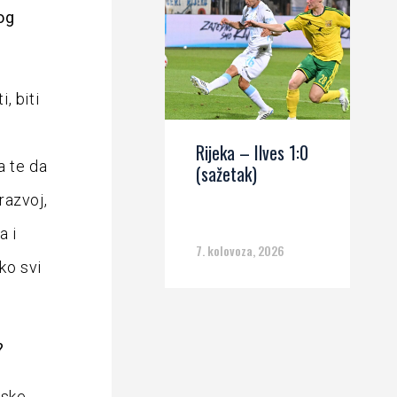
og
, biti
Rijeka – Ilves 1:0
a te da
(sažetak)
razvoj,
a i
7. kolovoza, 2026
ko svi
?
rske