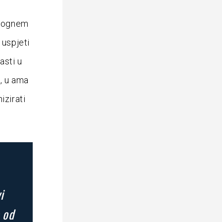
omognem
 uspjeti
asti u
, u ama
izirati
i
e od