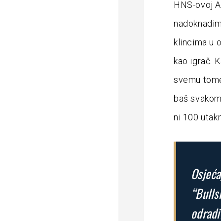
HNS-ovoj Ak
nadoknadim
klincima u 
kao igrač. 
svemu tome,
baš svakom 
ni 100 utak
Osjeća
“Bulls
odradi