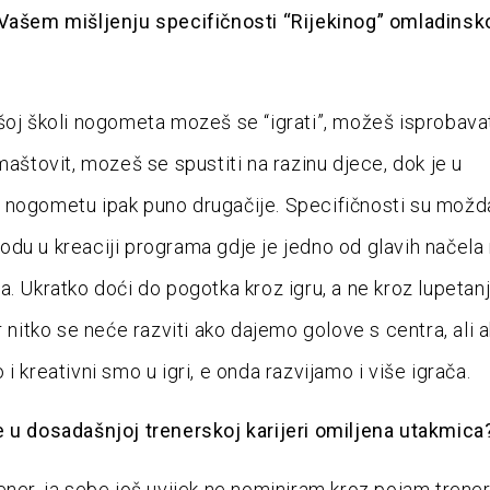
 Vašem mišljenju specifičnosti “Rijekinog” omladinsk
šoj školi nogometa mozeš se “igrati”, možeš isprobavati
maštovit, mozeš se spustiti na razinu djece, dok je u
nogometu ipak puno drugačije. Specifičnosti su možd
du u kreaciji programa gdje je jedno od glavih načela 
a. Ukratko doći do pogotka kroz igru, a ne kroz lupetanj
r nitko se neće razviti ako dajemo golove s centra, ali a
i kreativni smo u igri, e onda razvijamo i više igrača.
 u dosadašnjoj trenerskoj karijeri omiljena utakmica
ener, ja sebe još uvijek ne nominiram kroz pojam trene