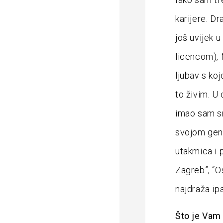
karijere. Dr
još uvijek 
licencom), 
ljubav s ko
to živim. U
imao sam sr
svojom gene
utakmica i 
Zagreb”, “Os
najdraža i
Što je Vam 