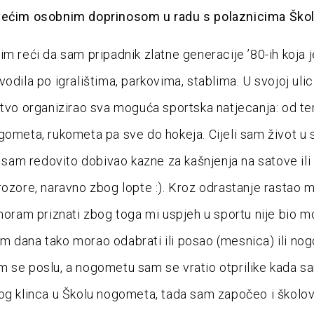
većim osobnim doprinosom u radu s polaznicima Ško
im reći da sam pripadnik zlatne generacije ’80-ih koja j
vodila po igralištima, parkovima, stablima. U svojoj uli
stvo organizirao sva moguća sportska natjecanja: od te
gometa, rukometa pa sve do hokeja. Cijeli sam život u 
li sam redovito dobivao kazne za kašnjenja na satove ili
rozore, naravno zbog lopte :). Kroz odrastanje rastao mi
 moram priznati zbog toga mi uspjeh u sportu nije bio m
 dana tako morao odabrati ili posao (mesnica) ili no
 se poslu, a nogometu sam se vratio otprilike kada s
og klinca u Školu nogometa, tada sam započeo i školo