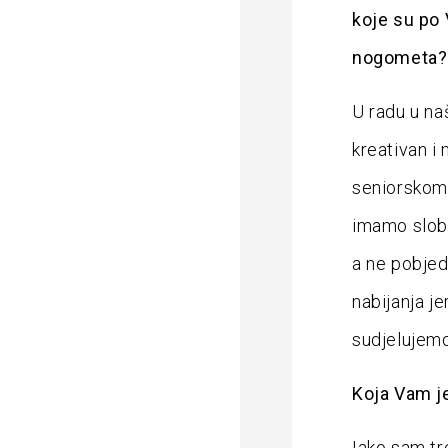
koje su po
nogometa?
U radu u na
kreativan i 
seniorskom 
imamo slobo
a ne pobjed
nabijanja je
sudjelujemo 
Koja Vam je
Iako sam tr