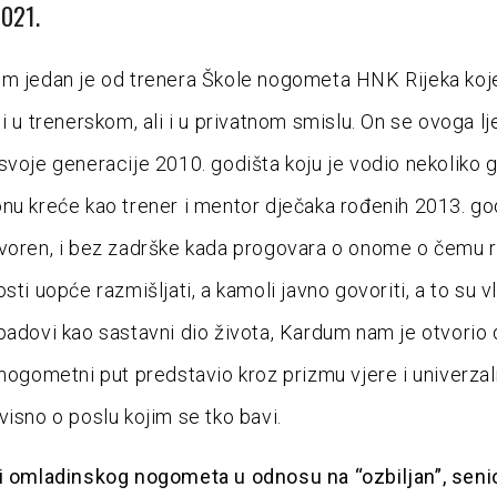
2021.
m jedan je od trenera Škole nogometa HNK Rijeka koje
i u trenerskom, ali i u privatnom smislu. On se ovoga lj
svoje generacije 2010. godišta koju je vodio nekoliko g
nu kreće kao trener i mentor dječaka rođenih 2013. go
voren, i bez zadrške kada progovara o onome o čemu ri
sti uopće razmišljati, a kamoli javno govoriti, a to su v
padovi kao sastavni dio života, Kardum nam je otvorio 
 nogometni put predstavio kroz prizmu vjere i univerzal
visno o poslu kojim se tko bavi.
i omladinskog nogometa u odnosu na “ozbiljan”, senio