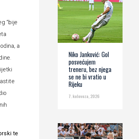
g “bije
eta
odina, a
Niko Janković: Gol
dine.
posvećujem
treneru, bez njega
jetki
se ne bi vratio u
lastite
Rijeku
dio
7. kolovoza, 2026
nih
rski te