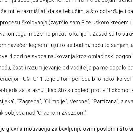
aže mi je razmišljati da se tek učim, a što potvrđuje i 
u procesu školovanja (završio sam B te uskoro krećem i
Nakon toga, možemo pričati o karijeri. Zasad su to stras
jom navečer legnem i ujutro se budim, noću to sanjam, 
 ove 4 godine svoga naukovanja kroz omladinski pogon 
eću, čast i razumijevanje od voditelja pa me dopalo d
racijom U9 -U11 te je u tom periodu bilo nekoliko veli
pobjeda za istaknuti kao što su ogledi protiv “Lokomoti
ijeka”, “Zagreba”, “Olimpije”, Verone”, “Partizana”, a sv
pak pobjeda nad “Crvenom Zvezdom”.
je glavna motivacija za bavljenje ovim poslom i što 