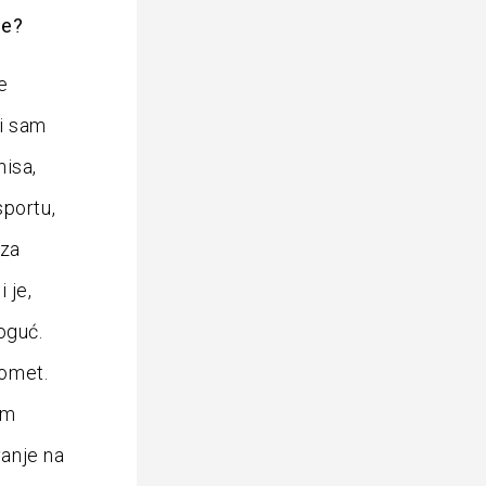
le?
e
ci sam
nisa,
sportu,
 za
 je,
oguć.
gomet.
am
vanje na