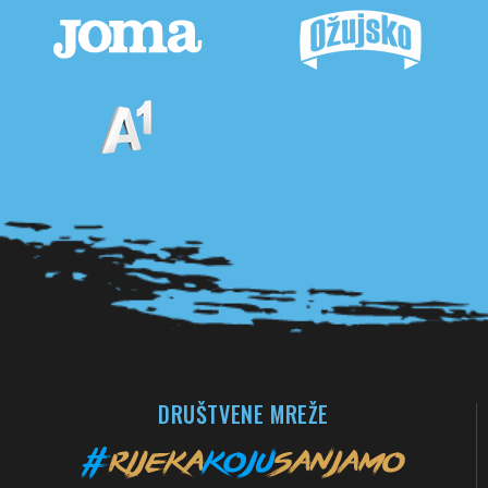
Pogledaj sve partnere
DRUŠTVENE MREŽE