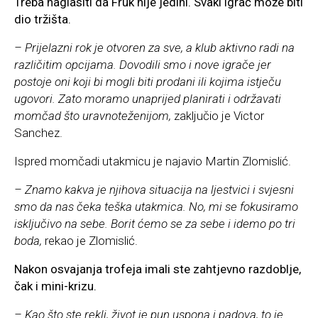
Treba naglasiti da Fruk nije jedini. Svaki igrač može biti
dio tržišta.
– Prijelazni rok je otvoren za sve, a klub aktivno radi na
različitim opcijama. Dovodili smo i nove igrače jer
postoje oni koji bi mogli biti prodani ili kojima istječu
ugovori. Zato moramo unaprijed planirati i održavati
momčad što uravnoteženijom,
zaključio je Victor
Sanchez.
Ispred momčadi utakmicu je najavio Martin Zlomislić.
– Znamo kakva je njihova situacija na ljestvici i svjesni
smo da nas čeka teška utakmica. No, mi se fokusiramo
isključivo na sebe. Borit ćemo se za sebe i idemo po tri
boda,
rekao je Zlomislić.
Nakon osvajanja trofeja imali ste zahtjevno razdoblje,
čak i mini-krizu.
– Kao što ste rekli, život je pun uspona i padova, to je