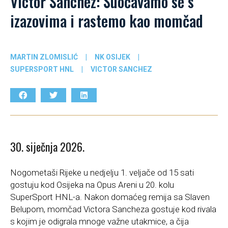
Victor Sanchez: Suočavamo se s
izazovima i rastemo kao momčad
MARTIN ZLOMISLIĆ
|
NK OSIJEK
|
SUPERSPORT HNL
|
VICTOR SANCHEZ
30. siječnja 2026.
Nogometaši Rijeke u nedjelju 1. veljače od 15 sati
gostuju kod Osijeka na Opus Areni u 20. kolu
SuperSport HNL-a. Nakon domaćeg remija sa Slaven
Belupom, momčad Victora Sancheza gostuje kod rivala
s kojim je odigrala mnoge važne utakmice, a čija