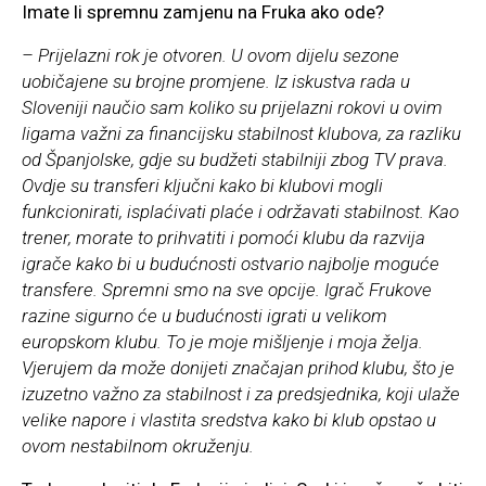
Imate li spremnu zamjenu na Fruka ako ode?
– Prijelazni rok je otvoren. U ovom dijelu sezone
uobičajene su brojne promjene. Iz iskustva rada u
Sloveniji naučio sam koliko su prijelazni rokovi u ovim
ligama važni za financijsku stabilnost klubova, za razliku
od Španjolske, gdje su budžeti stabilniji zbog TV prava.
Ovdje su transferi ključni kako bi klubovi mogli
funkcionirati, isplaćivati plaće i održavati stabilnost. Kao
trener, morate to prihvatiti i pomoći klubu da razvija
igrače kako bi u budućnosti ostvario najbolje moguće
transfere. Spremni smo na sve opcije. Igrač Frukove
razine sigurno će u budućnosti igrati u velikom
europskom klubu. To je moje mišljenje i moja želja.
Vjerujem da može donijeti značajan prihod klubu, što je
izuzetno važno za stabilnost i za predsjednika, koji ulaže
velike napore i vlastita sredstva kako bi klub opstao u
ovom nestabilnom okruženju.