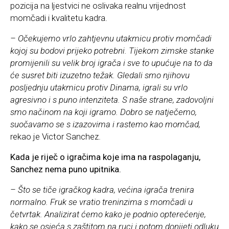
pozicija na ljestvici ne oslivaka realnu vrijednost
momčadi i kvalitetu kadra.
– Očekujemo vrlo zahtjevnu utakmicu protiv momčadi
kojoj su bodovi prijeko potrebni. Tijekom zimske stanke
promijenili su velik broj igrača i sve to upućuje na to da
će susret biti izuzetno težak. Gledali smo njihovu
posljednju utakmicu protiv Dinama, igrali su vrlo
agresivno i s puno intenziteta. S naše strane, zadovoljni
smo načinom na koji igramo. Dobro se natječemo,
suočavamo se s izazovima i rastemo kao momčad,
rekao je Victor Sanchez.
Kada je riječ o igračima koje ima na raspolaganju,
Sanchez nema puno upitnika.
– Što se tiče igračkog kadra, većina igrača trenira
normalno. Fruk se vratio treninzima s momčadi u
četvrtak. Analizirat ćemo kako je podnio opterećenje,
kako se osjeća s zaštitom na ruci i potom donijeti odluku