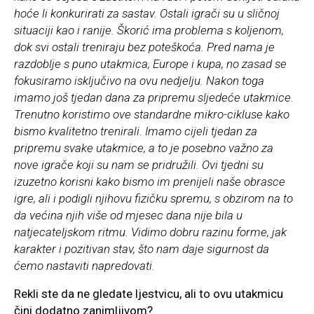
hoće li konkurirati za sastav. Ostali igrači su u sličnoj
situaciji kao i ranije. Škorić ima problema s koljenom,
dok svi ostali treniraju bez poteškoća. Pred nama je
razdoblje s puno utakmica, Europe i kupa, no zasad se
fokusiramo isključivo na ovu nedjelju. Nakon toga
imamo još tjedan dana za pripremu sljedeće utakmice.
Trenutno koristimo ove standardne mikro-cikluse kako
bismo kvalitetno trenirali. Imamo cijeli tjedan za
pripremu svake utakmice, a to je posebno važno za
nove igrače koji su nam se pridružili. Ovi tjedni su
izuzetno korisni kako bismo im prenijeli naše obrasce
igre, ali i podigli njihovu fizičku spremu, s obzirom na to
da većina njih više od mjesec dana nije bila u
natjecateljskom ritmu. Vidimo dobru razinu forme, jak
karakter i pozitivan stav, što nam daje sigurnost da
ćemo nastaviti napredovati.
Rekli ste da ne gledate ljestvicu, ali to ovu utakmicu
čini dodatno zanimljivom?