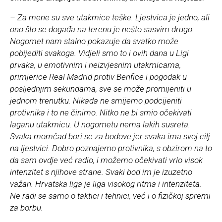
– Za mene su sve utakmice teške. Ljestvica je jedno, ali
ono što se događa na terenu je nešto sasvim drugo.
Nogomet nam stalno pokazuje da svatko može
pobijediti svakoga. Vidjeli smo to i ovih dana u Ligi
prvaka, u emotivnim i neizvjesnim utakmicama,
primjerice Real Madrid protiv Benfice i pogodak u
posljednjim sekundama, sve se može promijeniti u
jednom trenutku. Nikada ne smijemo podcijeniti
protivnika i to ne činimo. Nitko ne bi smio očekivati
laganu utakmicu. U nogometu nema lakih susreta.
Svaka momčad bori se za bodove jer svaka ima svoj cilj
na ljestvici. Dobro poznajemo protivnika, s obzirom na to
da sam ovdje već radio, i možemo očekivati vrlo visok
intenzitet s njihove strane. Svaki bod im je izuzetno
važan. Hrvatska liga je liga visokog ritma i intenziteta.
Ne radi se samo o taktici i tehnici, već i o fizičkoj spremi
za borbu.