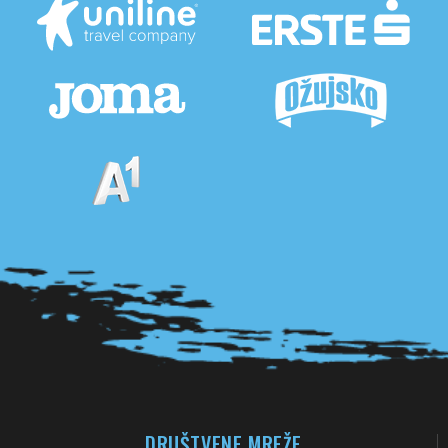
Pogledaj sve partnere
DRUŠTVENE MREŽE