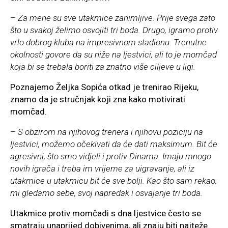
– Za mene su sve utakmice zanimljive. Prije svega zato
što u svakoj želimo osvojiti tri boda. Drugo, igramo protiv
vrlo dobrog kluba na impresivnom stadionu. Trenutne
okolnosti govore da su niže na ljestvici, ali to je momčad
koja bi se trebala boriti za znatno više ciljeve u ligi.
Poznajemo Željka Sopića otkad je trenirao Rijeku,
znamo da je stručnjak koji zna kako motivirati
momčad.
– S obzirom na njihovog trenera i njihovu poziciju na
ljestvici, možemo očekivati da će dati maksimum. Bit će
agresivni, što smo vidjeli i protiv Dinama. Imaju mnogo
novih igrača i treba im vrijeme za uigravanje, ali iz
utakmice u utakmicu bit će sve bolji. Kao što sam rekao,
mi gledamo sebe, svoj napredak i osvajanje tri boda.
Utakmice protiv momčadi s dna ljestvice često se
smatraju unaprijed dobivenima, ali znaju biti najteže.