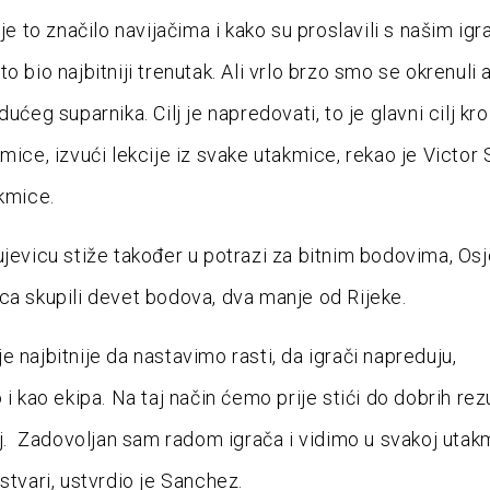
 je to značilo navijačima i kako su proslavili s našim igr
o bio najbitniji trenutak. Ali vrlo brzo smo se okrenuli a
dućeg suparnika. Cilj je napredovati, to je glavni cilj kr
kmice, izvući lekcije iz svake utakmice, rekao je Victo
akmice.
ujevicu stiže također u potrazi za bitnim bodovima, Osj
ca skupili devet bodova, dva manje od Rijeke.
e najbitnije da nastavimo rasti, da igrači napreduju,
 i kao ekipa. Na taj način ćemo prije stići do dobrih rezu
ilj. Zadovoljan sam radom igrača i vidimo u svakoj utak
stvari, ustvrdio je Sanchez.