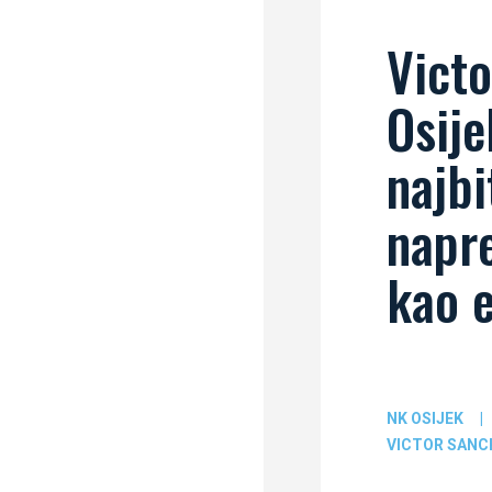
Victo
Osije
najbi
napre
kao 
NK OSIJEK
|
VICTOR SANC