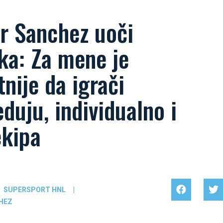
r Sanchez uoči
ka: Za mene je
tnije da igrači
duju, individualno i
ekipa
SUPERSPORT HNL
|
HEZ