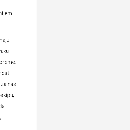
mijem
maju
vaku
ipreme.
nosti
Iza nas
 ekipu,
 da
,