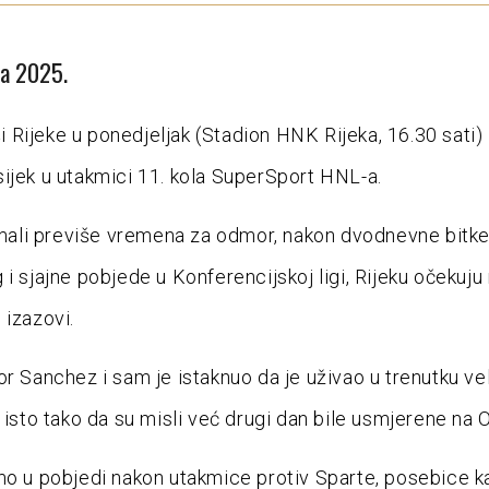
da 2025.
Rijeke u ponedjeljak (Stadion HNK Rijeka, 16.30 sati)
ijek u utakmici 11. kola SuperSport HNL-a.
 imali previše vremena za odmor, nakon dvodnevne bitke
 i sjajne pobjede u Konferencijskoj ligi, Rijeku očekuju
 izazovi.
or Sanchez i sam je istaknuo da je uživao u trenutku ve
 isto tako da su misli već drugi dan bile usmjerene na O
mo u pobjedi nakon utakmice protiv Sparte, posebice 