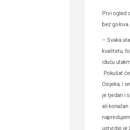
Prvi ogled 
bez golova.
– Svaka ut
kvalitetu, 
iduću utakmi
Pokušat ćem
Osijeka, i o
je tjedan i 
ali konačan
napredujemo
ustvrdio je