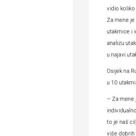
vidio koliko
Za mene je t
utakmice i i
analizu uta
u najavi ut
Osijek na R
u 10 utakmi
– Za mene j
individualno
to je naš c
više dobrih 