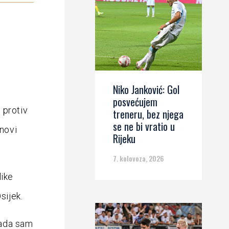
Niko Janković: Gol
posvećujem
 protiv
treneru, bez njega
se ne bi vratio u
 novi
Rijeku
7. kolovoza, 2026
like
sijek.
kada sam