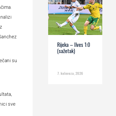
ačima.
nalizi
oz
r Sanchez
Rijeka – Ilves 1:0
(sažetak)
ečani su
7. kolovoza, 2026
ltata,
mici sve