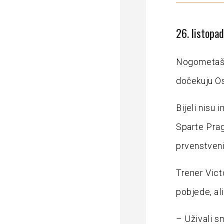
26. listopa
Nogometaši 
dočekuju Os
Bijeli nisu
Sparte Prag
prvenstveni
Trener Vict
pobjede, ali
– Uživali s