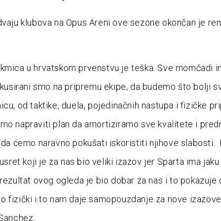
dvaju klubova na Opus Areni ove sezone okončan je re
akmica u hrvatskom prvenstvu je teška. Sve momčadi i
fokusirani smo na pripremu ekipe, da budemo što bolji s
cu, od taktike, duela, pojedinačnih nastupa i fizičke pr
o napraviti plan da amortiziramo sve kvalitete i pred
nda ćemo naravno pokušati iskoristiti njihove slabosti. 
susret koji je za nas bio veliki izazov jer Sparta ima jaku
 rezultat ovog ogleda je bio dobar za nas i to pokazuje
 fizički i to nam daje samopouzdanje za nove izazove
 Sanchez.