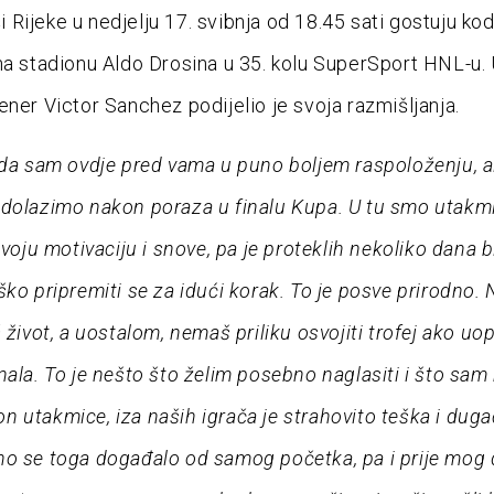
Rijeke u nedjelju 17. svibnja od 18.45 sati gostuju ko
na stadionu Aldo Drosina u 35. kolu SuperSport HNL-u.
ener Victor Sanchez podijelio je svoja razmišljanja.
 da sam ovdje pred vama u puno boljem raspoloženju, ali
dolazimo nakon poraza u finalu Kupa. U tu smo utakm
svoju motivaciju i snove, pa je proteklih nekoliko dana b
ško pripremiti se za idući korak. To je posve prirodno. 
 život, a uostalom, nemaš priliku osvojiti trofej ako uo
nala. To je nešto što želim posebno naglasiti i što sam
 utakmice, iza naših igrača je strahovito teška i dug
o se toga događalo od samog početka, pa i prije mog 