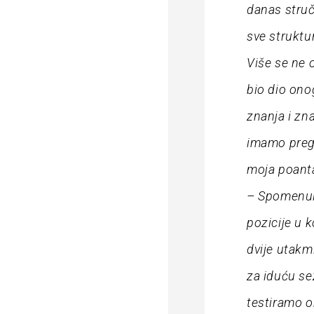
danas struč
sve struktu
Više se ne 
bio dio ono
znanja i zn
imamo pregr
moja poanta
– Spomenuli ste zadnje dvije utakmice. Sretan sam što u njih ulazimo iz pozicije u kojoj smo već ostvarili glavni rezultatski cilj sezone. Te će nam dvije utakmice izvrsno poslužiti da već počnemo razmišljati o pripremama za iduću sezonu, da damo priliku igračima koji su igrali manje i da testiramo one koje želimo testirati, jer smo svoj primarni posao obavili. Uspjeli smo osigurati plasman u Europu, što je bio prvi zadatak na mom popisu kada sam stigao ovdje. Kad sam preuzeo klub, dobio sam popis ciljeva koje je predsjednik stavio pred mene. Možemo ići stavku po stavku i pokraj svake staviti kvačicu. Nogomet su prvenstveno emocije. Strast navijača. Za navijače je to svetinja. No, prije svega toga dolaze strast, emocije i navijački impuls. Bez navijača nema nogometa, nema ničega, nema ni biznisa. To uvijek ponavljam. Ako pogledate moj profil na platformi X, vidjet ćete da mi je na vrhu trajno istaknuta objava iz vremena kad sam trenirao Deportivo La Coruñu. To je moj životni i nogometni moto. Tako ja osjećam nogomet. Dok sam bio tamo, u karanteni prije svake utakmice, pješačio bih od hotela do stadiona koji je bio blizu mora, otprilike kilometar udaljen. Svaki vikend, rano ujutro, stotine ljudi igrale su nogomet na plaži. To je bit svega. Tamo sam napisao, možete provjeriti: „Ovo su pravi vlasnici nogometa. Navijači.“ Ja to doista tako osjećam. Rekao sam tada da kad ostarim, želim biti poput njih, ići na plažu s prijateljima i igrati te kvartovske utakmice iz čiste ljubavi prema igri, rano ujutro, nakon što odradiš svoj tjedni posao. To se događa u svakom gradu. To je čista strast. I za mene je to na pr