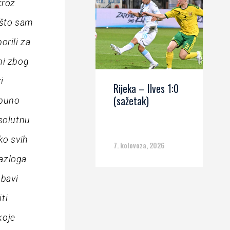
kroz
 što sam
orili za
ni zbog
i
Rijeka – Ilves 1:0
(sažetak)
tpuno
psolutnu
ko svih
7. kolovoza, 2026
razloga
 bavi
ti
koje