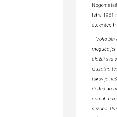
Nogometaši 
Istra 1961 
utakmice tr
– Volio bih
moguće jer 
uložili svu 
izuzetno te
takav je naš
dođeš do fi
odmah nakon
sezona. Pun