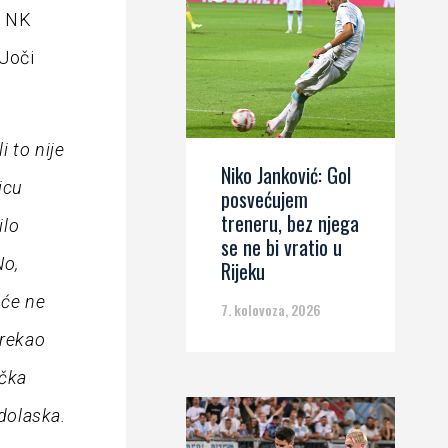
d NK
 Uoči
 to nije
Niko Janković: Gol
icu
posvećujem
treneru, bez njega
ilo
se ne bi vratio u
No,
Rijeku
pće ne
7. kolovoza, 2026
 rekao
ačka
dolaska.