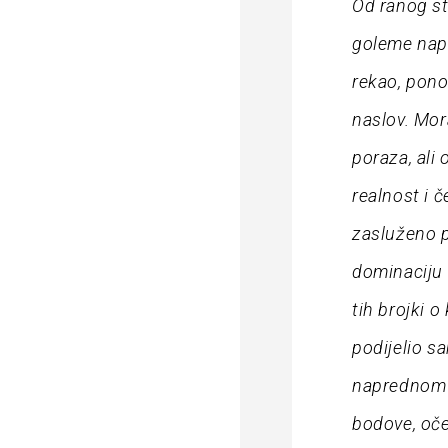
Od ranog st
goleme napo
rekao, pono
naslov. Mor
poraza, ali 
realnost i 
zasluženo p
dominaciju
tih brojki o
podijelio s
naprednom a
bodove, oče