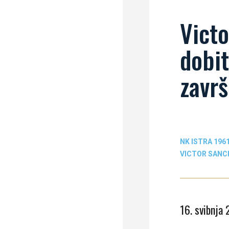
Victo
dobit
završ
NK ISTRA 196
VICTOR SANC
16. svibnja