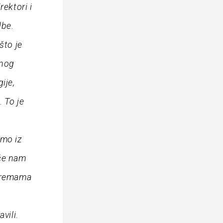
rektori i
dbe.
što je
tnog
ije,
 To je
tka preciznosti i mirnoće u završnici, unatoč velikom broju kvalitetnih šansi koje smo stvorili. Ako pogledate donju tablicu označenu plavom bojom, vidjet ćete brojku 56.6, to su bodovi koje smo trebali imati prema statističkim modelima od početka sezone. No, moram vas podsjetiti da ja nisam bio ovdje od 1. do 5. kola. Ako izvučemo prosjek i analiziramo podatke izvedbe od mog dolaska u 6. kolu pa do 34. kola, vidjet ćemo da bismo prema parametrima očekivanih bodova u ovom trenutku trebali imati 60.5 bodova. Dakle, za usporedbu, Hajduk bi trebao imati 61, a Dinamo 70. Razlika uopće nije tako drastična. To je egzaktna analiza stvarne izvedbe na terenu. Da vam pojasnim ove podatke na primjeru Dinama: njihov očekivani broj golova iznosi 66.6, a u plavo