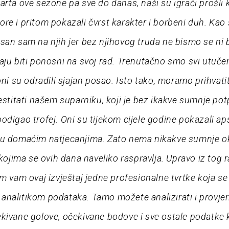
arta ove sezone pa sve do danas, naši su igrači prošli 
re i pritom pokazali čvrst karakter i borbeni duh. Kao
san sam na njih jer bez njihovog truda ne bismo se ni b
aju biti ponosni na svoj rad. Trenutačno smo svi utuče
oni su odradili sjajan posao. Isto tako, moramo prihvatit
čestitati našem suparniku, koji je bez ikakve sumnje po
odigao trofej. Oni su tijekom cijele godine pokazali a
 u domaćim natjecanjima. Zato nema nikakve sumnje o
 kojima se ovih dana naveliko raspravlja. Upravo iz tog 
am vam ovaj izvještaj jedne profesionalne tvrtke koja se
nalitikom podataka. Tamo možete analizirati i provjeri
kivane golove, očekivane bodove i sve ostale podatke 