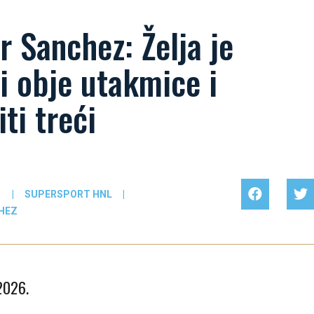
r Sanchez: Želja je
i obje utakmice i
iti treći
1
|
SUPERSPORT HNL
|
HEZ
 2026.