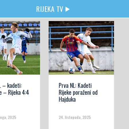
RIJEKA TV
 – kadeti:
Prva NL: Kadeti
e – Rijeka 4:4
Rijeke poraženi od
Hajduka
noga, 2025
24. listopada, 2025