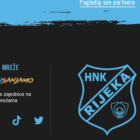
Pogledaj sve partnere
 MREŽE
a zajednice na
mrežama