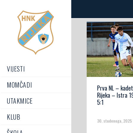
VIJESTI
MOMČADI
Prva NL – kadet
Rijeka – Istra 1
UTAKMICE
5:1
KLUB
30. studenoga, 2025
ŠKOLA