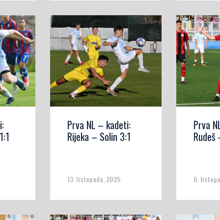
i:
Prva NL – kadeti:
Prva NL
1:1
Rijeka – Solin 3:1
Rudeš 
13. listopada, 2025
6. listop