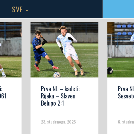
SVE
i:
Prva NL – kadeti:
Prva NL
961
Rijeka – Slaven
Sesvet
Belupo 2:1
23. studenoga, 2025
6. stude