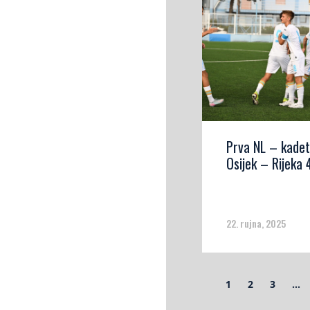
Prva NL – kadet
Osijek – Rijeka 
22. rujna, 2025
1
2
3
…