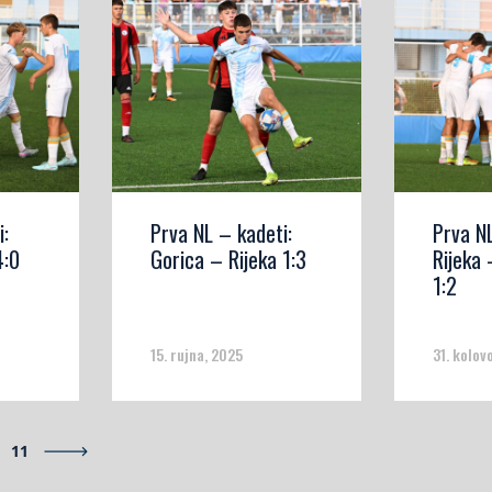
i:
Prva NL – kadeti:
Prva NL
4:0
Gorica – Rijeka 1:3
Rijeka
1:2
15. rujna, 2025
31. kolov
11