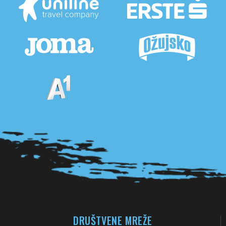
Pogledaj sve partnere
DRUŠTVENE MREŽE