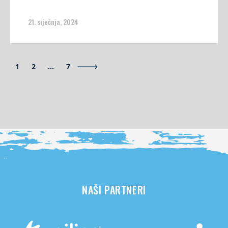
21. siječnja, 2024
1
2
…
7
NAŠI PARTNERI