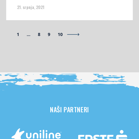
21. srpnja, 2021
1
…
8
9
10
NAŠI PARTNERI