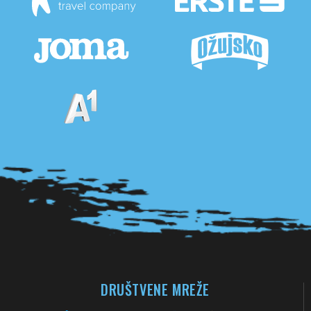
Pogledaj sve partnere
DRUŠTVENE MREŽE