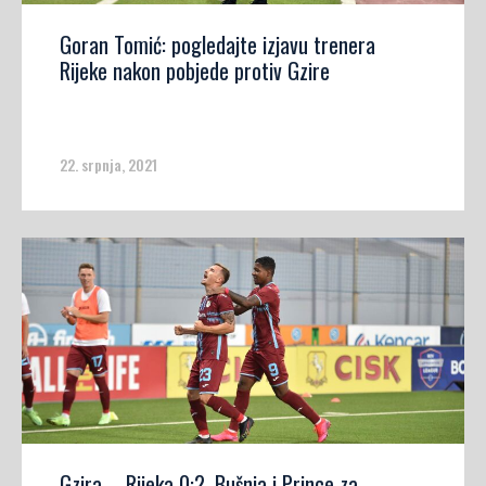
Goran Tomić: pogledajte izjavu trenera
Rijeke nakon pobjede protiv Gzire
22. srpnja, 2021
Gzira – Rijeka 0:2, Bušnja i Prince za