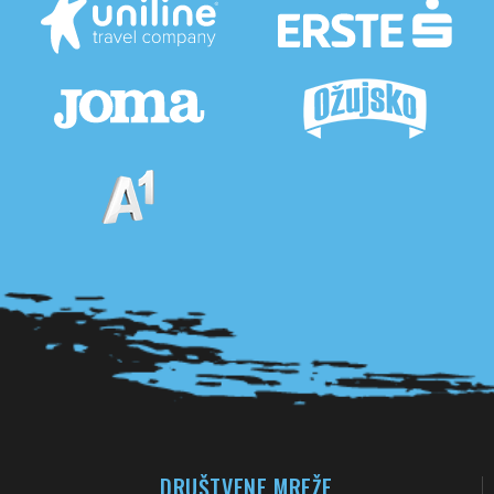
Pogledaj sve partnere
DRUŠTVENE MREŽE