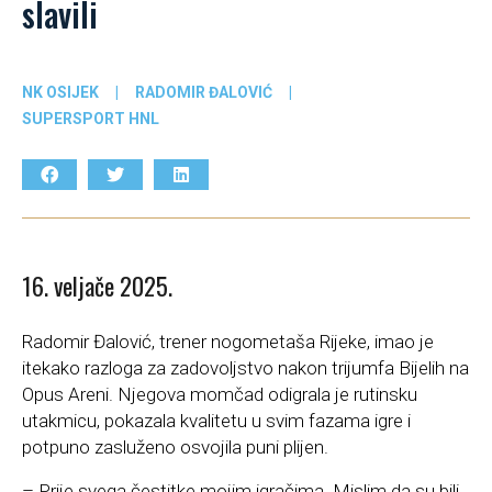
slavili
NK OSIJEK
|
RADOMIR ĐALOVIĆ
|
SUPERSPORT HNL
16. veljače 2025.
Radomir Đalović, trener nogometaša Rijeke, imao je
itekako razloga za zadovoljstvo nakon trijumfa Bijelih na
Opus Areni. Njegova momčad odigrala je rutinsku
utakmicu, pokazala kvalitetu u svim fazama igre i
potpuno zasluženo osvojila puni plijen.
– Prije svega čestitke mojim igračima. Mislim da su bili