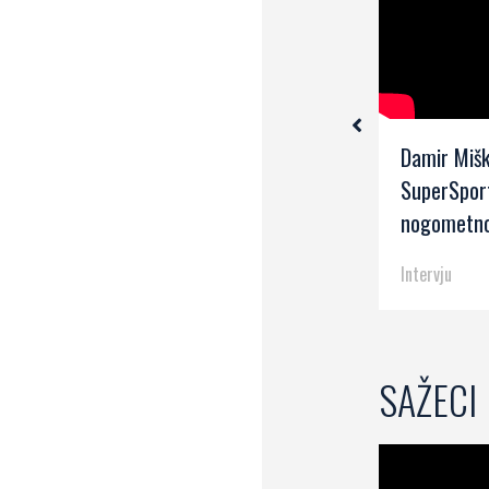
.
Goran Gajzler, trener juniora
Damir Mišk
Rijeke
SuperSpor
nogometno
Intervju
Intervju
SAŽECI