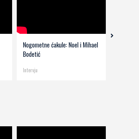
Nogometne ćakule: Noel i Mihael
Serse Cos
Bodetić
kolo (202
Intervju
Intervju