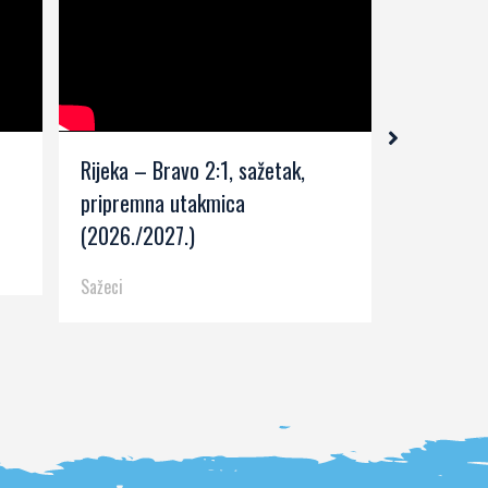
Rijeka – Bravo 2:1, sažetak,
Rijeka – 
pripremna utakmica
kolo (202
(2026./2027.)
Sažeci
Sažeci