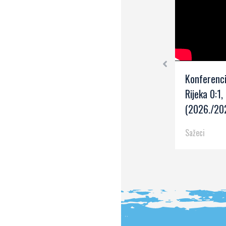
Konferenci
Rijeka 0:1, 
(2026./202
Sažeci