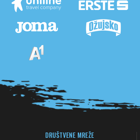
Pogledaj sve partnere
DRUŠTVENE MREŽE