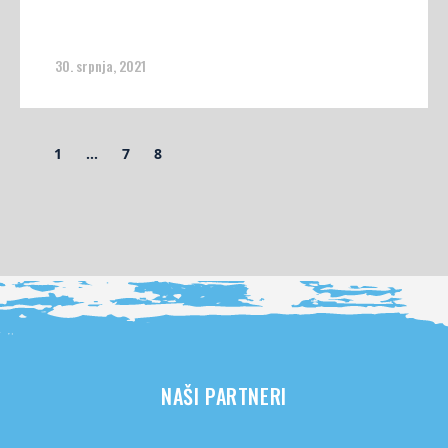
30. srpnja, 2021
1
…
7
8
NAŠI PARTNERI