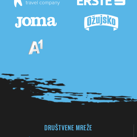
Pogledaj sve partnere
DRUŠTVENE MREŽE